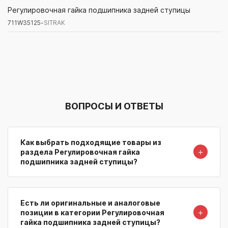
711W35125-
SITRAK
Регулировочная гайка подшипника задней ступицы
711W35125-
SITRAK
Артикул/Бренд
Наименование
Поставщик/Склад
Наличи
ВОПРОСЫ И ОТВЕТЫ
Как выбрать подходящие товары из
＋
раздела Регулировочная гайка
подшипника задней ступицы?
Есть ли оригинальные и аналоговые
＋
позиции в категории Регулировочная
гайка подшипника задней ступицы?