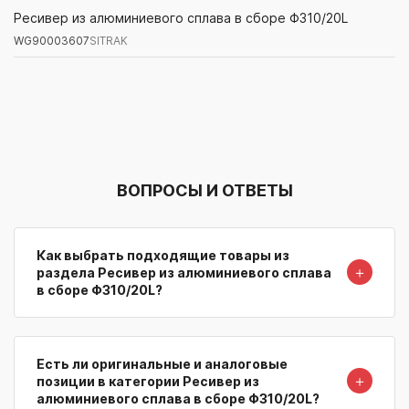
WG90003607
SITRAK
Ресивер из алюминиевого сплава в сборе Φ310/20L
WG90003607
SITRAK
Артикул/Бренд
Наименование
Поставщик/Склад
Наличи
ВОПРОСЫ И ОТВЕТЫ
Как выбрать подходящие товары из
＋
раздела Ресивер из алюминиевого сплава
в сборе Φ310/20L?
Есть ли оригинальные и аналоговые
＋
позиции в категории Ресивер из
алюминиевого сплава в сборе Φ310/20L?