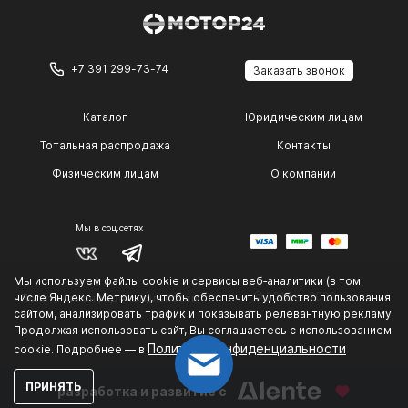
+7 391 299-73-74
Заказать звонок
Каталог
Юридическим лицам
Тотальная распродажа
Контакты
Физическим лицам
О компании
Мы в соц.сетях
Мы используем файлы cookie и сервисы веб‑аналитики (в том
© 2014 — 2026 г.
числе Яндекс. Метрику), чтобы обеспечить удобство пользования
Политика конфиденциальности
.
сайтом, анализировать трафик и показывать релевантную рекламу.
Продолжая использовать сайт, Вы соглашаетесь с использованием
Политике конфиденциальности
cookie. Подробнее — в
ПРИНЯТЬ
разработка и развитие с