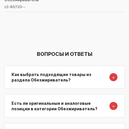
с2-80/120
—
Артикул/Бренд
Наименование
Поставщик/Склад
Наличи
ВОПРОСЫ И ОТВЕТЫ
Как выбрать подходящие товары из
＋
раздела Обезжириватель?
Есть ли оригинальные и аналоговые
＋
позиции в категории Обезжириватель?