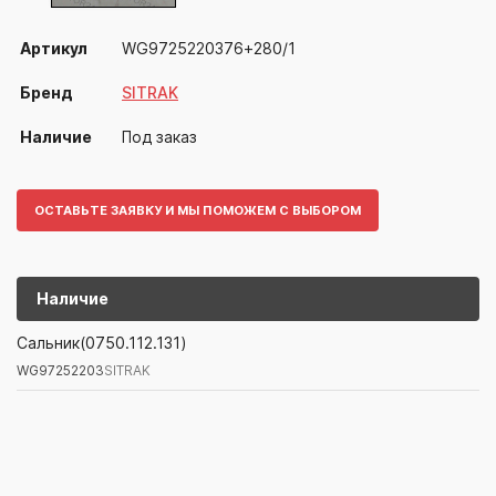
Артикул
WG9725220376+280/1
Бренд
SITRAK
Наличие
Под заказ
ОСТАВЬТЕ ЗАЯВКУ И МЫ ПОМОЖЕМ С ВЫБОРОМ
Наличие
WG97252203
SITRAK
Сальник(0750.112.131)
WG97252203
SITRAK
Артикул/Бренд
Наименование
Поставщик/Склад
Наличи