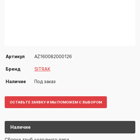
Артикул
AZ160082000126
Бренд
SITRAK
Наличие
Под заказ
ОСТАВЬТЕ ЗАЯВКУ И МЫ ПОМОЖЕМ С ВЫБОРОМ
Наличие
AZ16008200
SITRAK
Сборка труб холодного пара