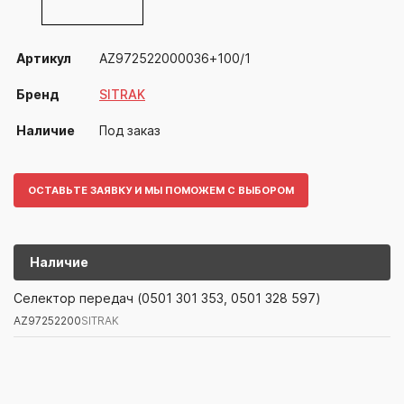
Артикул
AZ972522000036+100/1
Бренд
SITRAK
Наличие
Под заказ
ОСТАВЬТЕ ЗАЯВКУ И МЫ ПОМОЖЕМ С ВЫБОРОМ
Наличие
AZ97252200
SITRAK
Селектор передач (0501 301 353, 0501 328 597)
AZ97252200
SITRAK
Артикул/Бренд
Наименование
Поставщик/Склад
Наличи