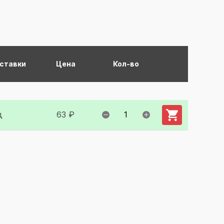
оставки
Цена
Кол-во
Добавить в ко
д
63 ₽