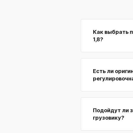
Как выбрать 
1,8?
Есть ли ориги
регулировочна
Подойдут ли з
грузовику?