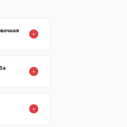
овочная
＋
ба
＋
＋