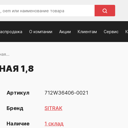
распродажа
О компании
Акции
Клиентам
Сервис
К
ая...
АЯ 1,8
Артикул
712W36406-0021
Бренд
SITRAK
Наличие
1 склад