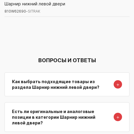
810W62690-
SITRAK
Шарнир нижний левой двери
810W62690-
SITRAK
Артикул/Бренд
Наименование
Поставщик/Склад
Наличи
ВОПРОСЫ И ОТВЕТЫ
Как выбрать подходящие товары из
＋
раздела Шарнир нижний левой двери?
Есть ли оригинальные и аналоговые
＋
позиции в категории Шарнир нижний
левой двери?