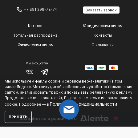
+7 391 299-73-74
Заказать звонок
Каталог
Юридическим лицам
Тотальная распродажа
Контакты
Физическим лицам
О компании
Мы в соц.сетях
Мы используем файлы cookie и сервисы веб‑аналитики (в том
© 2014 — 2026 г.
числе Яндекс. Метрику), чтобы обеспечить удобство пользования
Политика конфиденциальности
.
сайтом, анализировать трафик и показывать релевантную рекламу.
Продолжая использовать сайт, Вы соглашаетесь с использованием
Политике конфиденциальности
cookie. Подробнее — в
ПРИНЯТЬ
разработка и развитие с
Could not connect to the reCAPTCHA service. Please