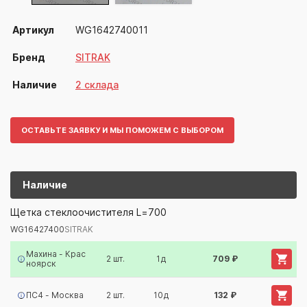
Артикул
WG1642740011
Бренд
SITRAK
Наличие
2 склада
ОСТАВЬТЕ ЗАЯВКУ И МЫ ПОМОЖЕМ С ВЫБОРОМ
Наличие
WG16427400
SITRAK
Щетка стеклоочистителя L=700
WG16427400
SITRAK
Артикул/Бренд
Наименование
Поставщик/Склад
Наличи
Махина - Крас
2 шт.
1д
709 ₽
ноярск
ПС4 - Москва
2 шт.
10д
132 ₽