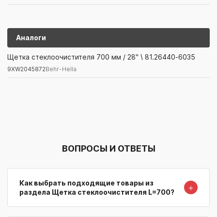
Аналоги
9XW2045872
Behr-Hella
Щетка стеклоочистителя 700 мм / 28" \ 81.26440-6035
9XW2045872
Behr-Hella
Артикул/Бренд
Наименование
Поставщик/Склад
Наличи
ВОПРОСЫ И ОТВЕТЫ
Как выбрать подходящие товары из
＋
раздела Щетка стеклоочистителя L=700?