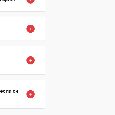
＋
＋
если он
＋