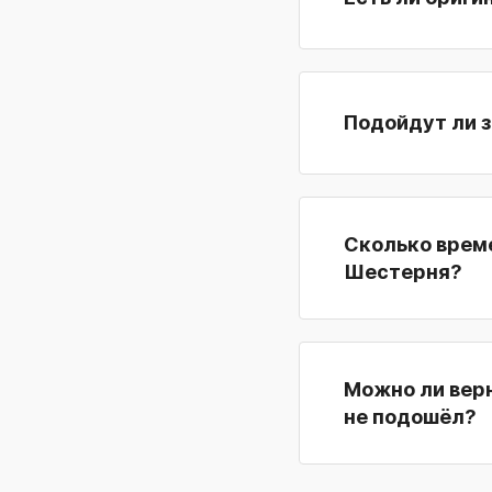
Подойдут ли з
Сколько време
Шестерня?
Можно ли верн
не подошёл?