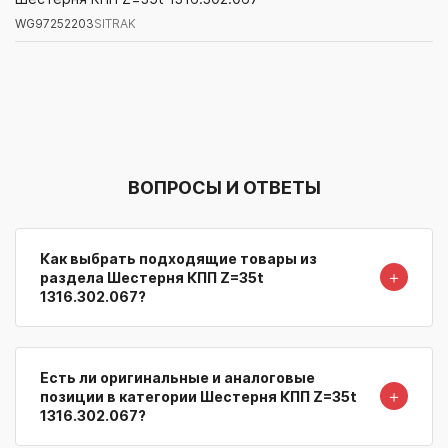
WG97252203
SITRAK
Артикул/Бренд
Наименование
Поставщик/Склад
Наличи
ВОПРОСЫ И ОТВЕТЫ
Как выбрать подходящие товары из
＋
раздела Шестерня КПП Z=35t
1316.302.067?
Есть ли оригинальные и аналоговые
＋
позиции в категории Шестерня КПП Z=35t
1316.302.067?