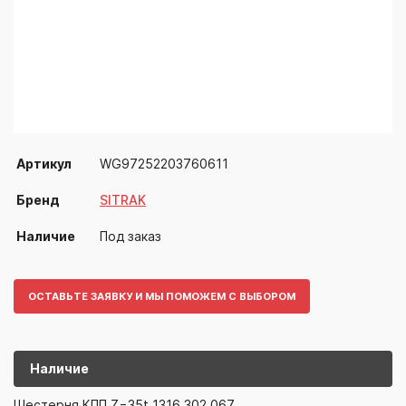
Артикул
WG97252203760611
Бренд
SITRAK
Наличие
Под заказ
ОСТАВЬТЕ ЗАЯВКУ И МЫ ПОМОЖЕМ С ВЫБОРОМ
Наличие
WG97252203
SITRAK
Шестерня КПП Z=35t 1316.302.067