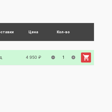
оставки
Цена
Кол-во
Добавить в ко
д
4 950 ₽