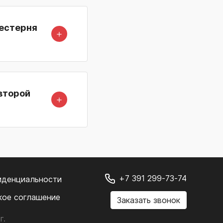
Шестерня
＋
второй
＋
+7 391 299-73-74
иденциальности
кое соглашение
Заказать звонок
г.
.