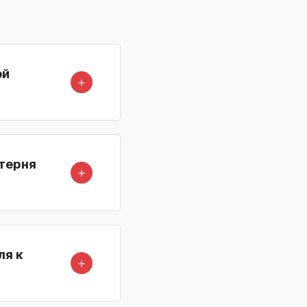
ой
＋
стерня
＋
ля к
＋