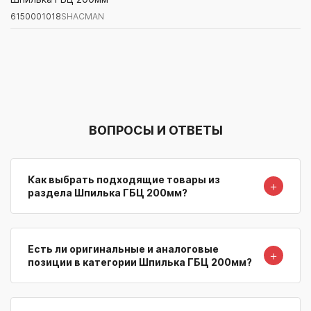
6150001018
SHACMAN
Артикул/Бренд
Наименование
Поставщик/Склад
Наличи
ВОПРОСЫ И ОТВЕТЫ
Как выбрать подходящие товары из
＋
раздела Шпилька ГБЦ 200мм?
Есть ли оригинальные и аналоговые
＋
позиции в категории Шпилька ГБЦ 200мм?