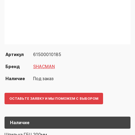
Артикул
61500010185
Бренд
SHACMAN
Наличие
Под заказ
ОСТАВЬТЕ ЗАЯВКУ И МЫ ПОМОЖЕМ С ВЫБОРОМ
Наличие
6150001018
SHACMAN
Шпилька ГБЦ 200мм