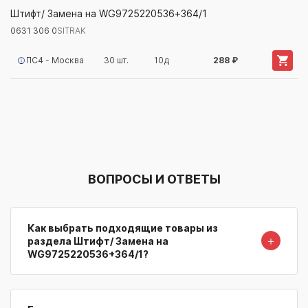
0631 306 0
SITRAK
Штифт/ Замена на WG9725220536+364/1
0631 306 0
SITRAK
Артикул/Бренд
Наименование
Поставщик/Склад
Наличи
ПС4 - Москва
30 шт.
10д
288 ₽
ВОПРОСЫ И ОТВЕТЫ
Как выбрать подходящие товары из
＋
раздела Штифт/ Замена на
WG9725220536+364/1?