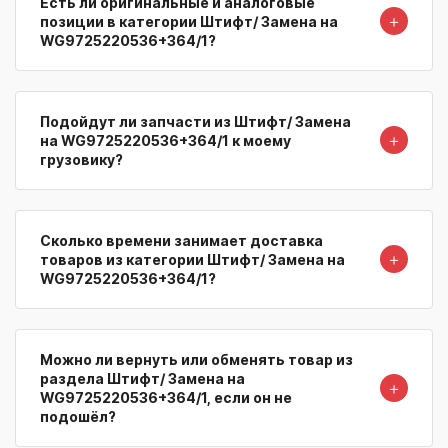
Есть ли оригинальные и аналоговые
＋
позиции в категории Штифт/ Замена на
WG9725220536+364/1?
Подойдут ли запчасти из Штифт/ Замена
＋
на WG9725220536+364/1 к моему
грузовику?
Сколько времени занимает доставка
＋
товаров из категории Штифт/ Замена на
WG9725220536+364/1?
Можно ли вернуть или обменять товар из
раздела Штифт/ Замена на
＋
WG9725220536+364/1, если он не
подошёл?