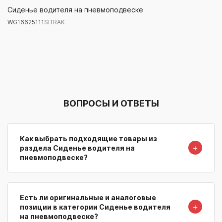
WG16625111
SITRAK
Сиденье водителя на пневмоподвеске
WG16625111
SITRAK
Артикул/Бренд
Наименование
Поставщик/Склад
Наличи
ВОПРОСЫ И ОТВЕТЫ
Как выбрать подходящие товары из
＋
раздела Сиденье водителя на
пневмоподвеске?
Есть ли оригинальные и аналоговые
＋
позиции в категории Сиденье водителя
на пневмоподвеске?