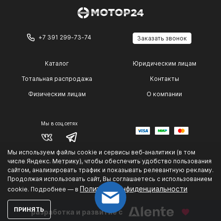
+7 391 299-73-74
Заказать звонок
Каталог
Юридическим лицам
Тотальная распродажа
Контакты
Физическим лицам
О компании
Мы в соц.сетях
Мы используем файлы cookie и сервисы веб‑аналитики (в том
© 2014 — 2026 г.
числе Яндекс. Метрику), чтобы обеспечить удобство пользования
Политика конфиденциальности
.
сайтом, анализировать трафик и показывать релевантную рекламу.
Продолжая использовать сайт, Вы соглашаетесь с использованием
Политике конфиденциальности
cookie. Подробнее — в
ПРИНЯТЬ
разработка и развитие с