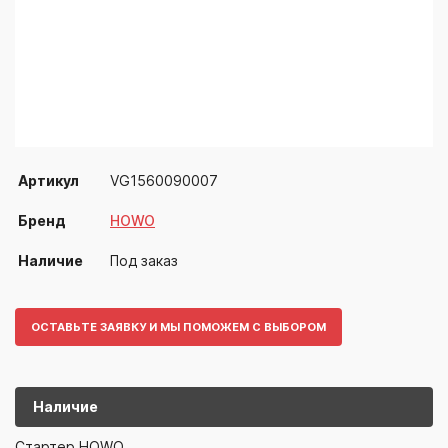
Артикул
VG1560090007
Бренд
HOWO
Наличие
Под заказ
ОСТАВЬТЕ ЗАЯВКУ И МЫ ПОМОЖЕМ С ВЫБОРОМ
Наличие
VG15600900
HOWO
Стартер HOWO