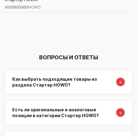
VG15600900
HOWO
Артикул/Бренд
Наименование
Поставщик/Склад
Наличи
ВОПРОСЫ И ОТВЕТЫ
Как выбрать подходящие товары из
＋
раздела Стартер HOWO?
Есть ли оригинальные и аналоговые
＋
позиции в категории Стартер HOWO?