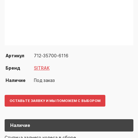
Артикул
712-35700-6116
Бренд
SITRAK
Наличие
Под заказ
ОСТАВЬТЕ ЗАЯВКУ И МЫ ПОМОЖЕМ С ВЫБОРОМ
Наличие
712-35700-
SITRAK
Ступица заднего колеса в сборе