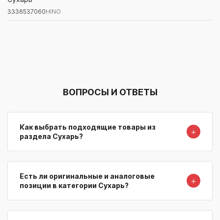
3336537060
HINO
Артикул/Бренд
Наименование
Поставщик/Склад
Наличи
ВОПРОСЫ И ОТВЕТЫ
Как выбрать подходящие товары из
＋
раздела Сухарь?
Есть ли оригинальные и аналоговые
＋
позиции в категории Сухарь?