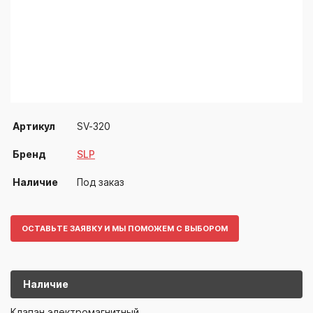
Артикул
SV-320
Бренд
SLP
Наличие
Под заказ
ОСТАВЬТЕ ЗАЯВКУ И МЫ ПОМОЖЕМ С ВЫБОРОМ
Наличие
SV-320
SLP
Клапан электромагнитный