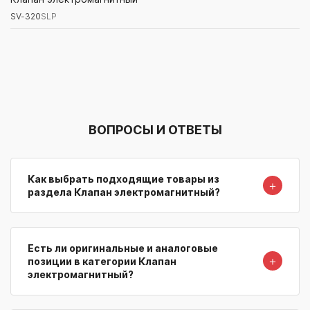
SV-320
SLP
Артикул/Бренд
Наименование
Поставщик/Склад
Наличи
ВОПРОСЫ И ОТВЕТЫ
Как выбрать подходящие товары из
＋
раздела Клапан электромагнитный?
Есть ли оригинальные и аналоговые
＋
позиции в категории Клапан
электромагнитный?