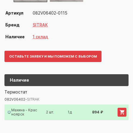
Артикул
082V06402-0115
Бренд
SITRAK
Наличие
1 склад
ОСТАВЬТЕ ЗАЯВКУ И МЫ ПОМОЖЕМ С ВЫБОРОМ
Наличие
082V06402-
SITRAK
Термостат
082V06402-
SITRAK
Артикул/Бренд
Наименование
Поставщик/Склад
Наличи
Махина - Крас
2 шт.
1д
894 ₽
ноярск