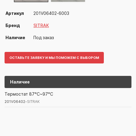
Артикул
201V06402-6003
Бренд
SITRAK
Наличие
Под заказ
ОСТАВЬТЕ ЗАЯВКУ И МЫ ПОМОЖЕМ С ВЫБОРОМ
Наличие
201V06402-
SITRAK
Термостат 87°C~97°C
201V06402-
SITRAK
Артикул/Бренд
Наименование
Поставщик/Склад
Наличи