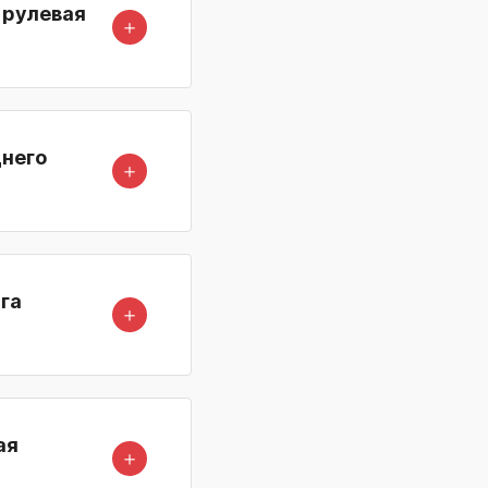
 рулевая
＋
днего
＋
га
＋
ая
＋