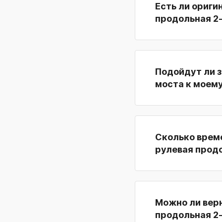
Есть ли ориги
продольная 2-
Подойдут ли з
моста к моему
Сколько време
рулевая продо
Можно ли верн
продольная 2-