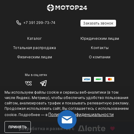
+7 391 299-73-74
Заказать звонок
Каталог
Юридическим лицам
Тотальная распродажа
Контакты
Физическим лицам
О компании
Мы в соц.сетях
Мы используем файлы cookie и сервисы веб‑аналитики (в том
© 2014 — 2026 г.
числе Яндекс. Метрику), чтобы обеспечить удобство пользования
Политика конфиденциальности
.
сайтом, анализировать трафик и показывать релевантную рекламу.
Продолжая использовать сайт, Вы соглашаетесь с использованием
Политике конфиденциальности
cookie. Подробнее — в
ПРИНЯТЬ
разработка и развитие с