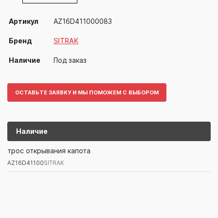
Артикул
AZ16D411000083
Бренд
SITRAK
Наличие
Под заказ
ОСТАВЬТЕ ЗАЯВКУ И МЫ ПОМОЖЕМ С ВЫБОРОМ
Наличие
AZ16D41100
SITRAK
трос открывания капота
AZ16D41100
SITRAK
Артикул/Бренд
Наименование
Поставщик/Склад
Наличи