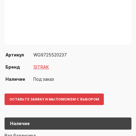
Артикул
WG9725520237
Бренд
SITRAK
Наличие
Под заказ
ОСТАВЬТЕ ЗАЯВКУ И МЫ ПОМОЖЕМ С ВЫБОРОМ
Наличие
WG97255202
SITRAK
Вал балансира