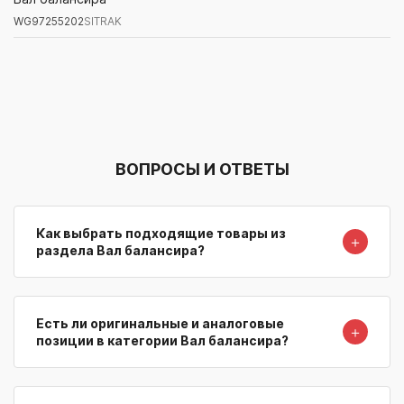
WG97255202
SITRAK
Артикул/Бренд
Наименование
Поставщик/Склад
Наличи
ВОПРОСЫ И ОТВЕТЫ
Как выбрать подходящие товары из
＋
раздела Вал балансира?
Есть ли оригинальные и аналоговые
＋
позиции в категории Вал балансира?