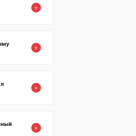
＋
ему
＋
ал
＋
нный
＋