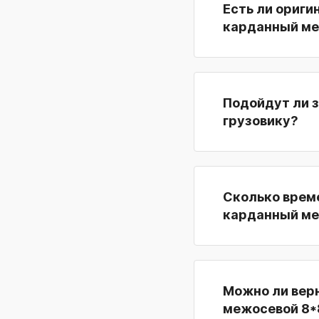
Есть ли ориги
карданный ме
Подойдут ли 
грузовику?
Сколько време
карданный ме
Можно ли верн
межосевой 8*8