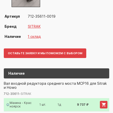
Артикул
712-35611-0019
Бренд
SITRAK
Наличие
1 склад
ОСТАВЬТЕ ЗАЯВКУ И МЫ ПОМОЖЕМ С ВЫБОРОМ
Наличие
712-35611-
SITRAK
Вал входной редуктора среднего моста MCP16 для Sitrak
и Howo
Артикул/Бренд
Наименование
Поставщик/Склад
Наличи
712-35611-
SITRAK
Махина - Крас
1 шт.
1д
9 737 ₽
ноярск