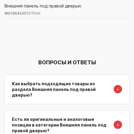
WG16643351
SITRAK
Внешняя панель под правой дверью
WG16643351
SITRAK
Артикул/Бренд
Наименование
Поставщик/Склад
Наличи
ВОПРОСЫ И ОТВЕТЫ
Как выбрать подходящие товары из
＋
раздела Внешняя панель под правой
дверью?
Есть ли оригинальные и аналоговые
＋
позиции в категории Внешняя панель под
правой дверью?