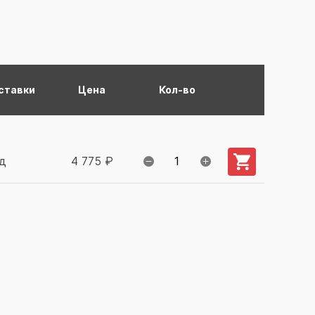
ставки
Цена
Кол-во
Добавить в ко
д
4 775 ₽