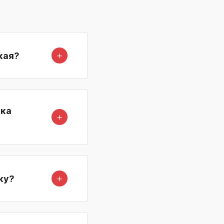
＋
кая?
лка
＋
＋
ку?