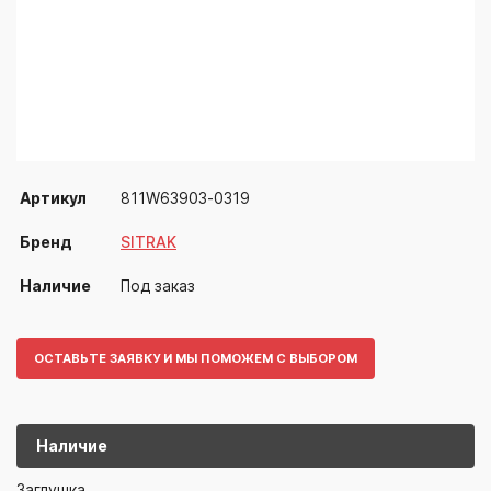
Артикул
811W63903-0319
Бренд
SITRAK
Наличие
Под заказ
ОСТАВЬТЕ ЗАЯВКУ И МЫ ПОМОЖЕМ С ВЫБОРОМ
Наличие
811W63903-
SITRAK
Заглушка