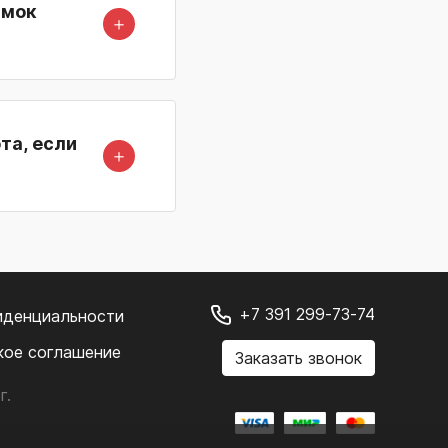
амок
＋
та, если
＋
+7 391 299-73-74
иденциальности
кое соглашение
Заказать звонок
г.
.