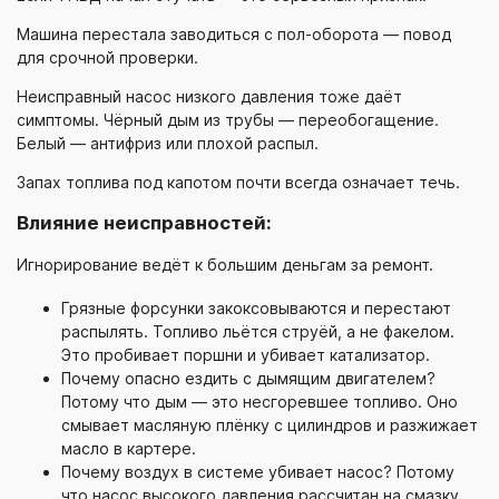
Машина перестала заводиться с
пол-оборота
— повод
для срочной проверки.
Неисправный насос низкого давления тоже даёт
симптомы. Чёрный дым из трубы — переобогащение.
Белый — антифриз или плохой распыл.
Запах топлива под капотом почти всегда означает течь.
Влияние неисправностей:
Игнорирование ведёт к большим деньгам за ремонт.
Грязные форсунки закоксовываются и перестают
распылять. Топливо льётся струёй, а не факелом.
Это пробивает поршни и убивает катализатор.
Почему опасно ездить с дымящим двигателем?
Потому что дым — это несгоревшее топливо. Оно
смывает масляную плёнку с цилиндров и разжижает
масло в картере.
Почему воздух в системе убивает насос? Потому
что насос высокого давления рассчитан на смазку