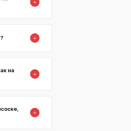
＋
＋
у?
ак на
＋
исоске,
＋