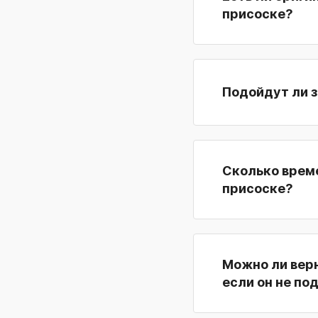
присоске?
Подойдут ли з
Сколько време
присоске?
Можно ли верн
если он не по