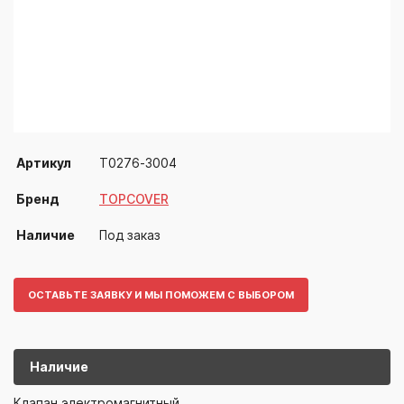
Артикул
T0276-3004
Бренд
TOPCOVER
Наличие
Под заказ
ОСТАВЬТЕ ЗАЯВКУ И МЫ ПОМОЖЕМ С ВЫБОРОМ
Наличие
T0276-3004
TOPCOVER
Клапан электромагнитный