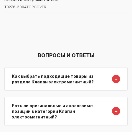
T0276-3004
TOPCOVER
Артикул/Бренд
Наименование
Поставщик/Склад
Наличи
ВОПРОСЫ И ОТВЕТЫ
Как выбрать подходящие товары из
＋
раздела Клапан электромагнитный?
Есть ли оригинальные и аналоговые
＋
позиции в категории Клапан
электромагнитный?