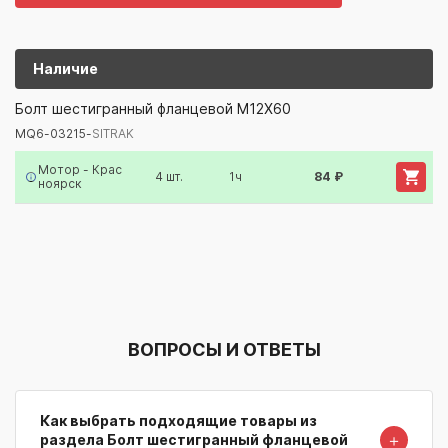
Наличие
MQ6-03215-
SITRAK
Болт шестигранный фланцевой M12X60
MQ6-03215-
SITRAK
Артикул/Бренд
Наименование
Поставщик/Склад
Наличи
Мотор - Крас
4 шт.
1ч
84 ₽
ноярск
ВОПРОСЫ И ОТВЕТЫ
Как выбрать подходящие товары из
＋
раздела Болт шестигранный фланцевой