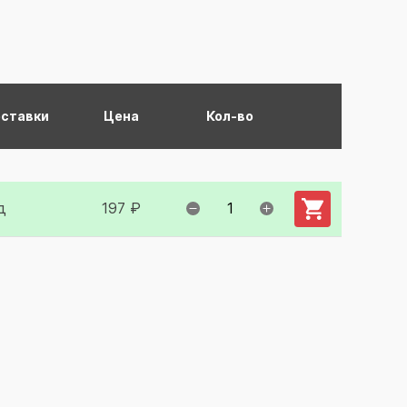
оставки
Цена
Кол-во
Добавить в ко
д
197 ₽