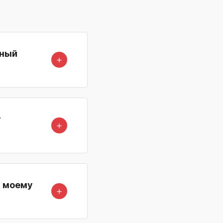
нный
＋
т
＋
к моему
＋