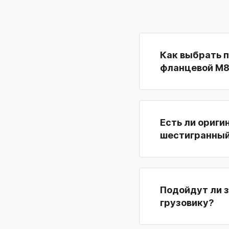
Как выбрать 
фланцевой M
Есть ли ориги
шестигранный
Подойдут ли 
грузовику?