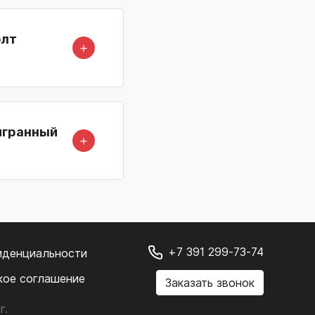
олт
＋
игранный
＋
+7 391 299-73-74
иденциальности
кое соглашение
Заказать звонок
г.
.