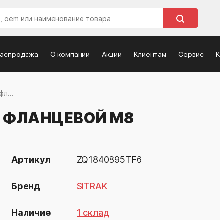
распродажа
О компании
Акции
Клиентам
Сервис
К
л...
 ФЛАНЦЕВОЙ M8
Артикул
ZQ1840895TF6
Бренд
SITRAK
Наличие
1 склад