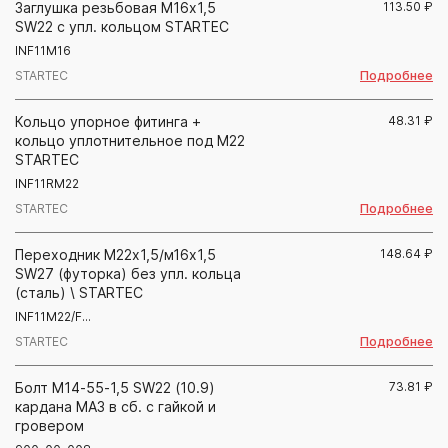
Заглушка резьбовая М16х1,5
113.50
₽
SW22 с упл. кольцом STARTEC
INF11M16
Подробнее
STARTEC
Кольцо упорное фитинга +
48.31
₽
кольцо уплотнительное под М22
STARTEC
INF11RM22
Подробнее
STARTEC
Переходник М22х1,5/м16х1,5
148.64
₽
SW27 (футорка) без упл. кольца
(сталь) \ STARTEC
INF11M22/F...
Подробнее
STARTEC
Болт М14-55-1,5 SW22 (10.9)
73.81
₽
кардана МАЗ в сб. с гайкой и
гровером