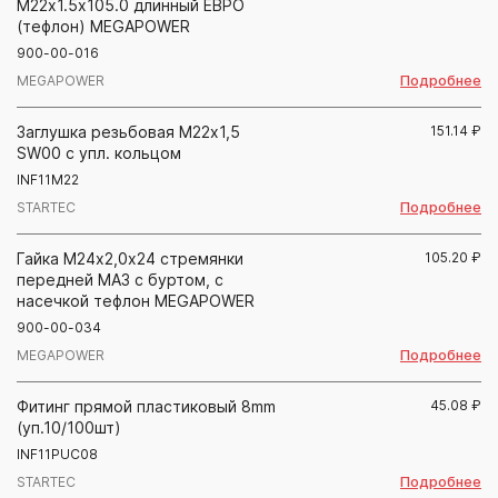
М22х1.5х105.0 длинный ЕВРО
(тефлон) MEGAPOWER
900-00-016
Подробнее
MEGAPOWER
Заглушка резьбовая М22х1,5
151.14
₽
SW00 с упл. кольцом
INF11M22
Подробнее
STARTEC
Гайка М24х2,0х24 стремянки
105.20
₽
передней МАЗ с буртом, с
насечкой тефлон MEGAPOWER
900-00-034
Подробнее
MEGAPOWER
Фитинг прямой пластиковый 8mm
45.08
₽
(уп.10/100шт)
INF11PUC08
Подробнее
STARTEC