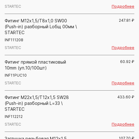
Подробнее
STARTEC
Фитинг М12х1,5/Т8х1,0 SW00
247.81
₽
(Push-in) разборный Lобщ 00мм \
STARTEC
INF111208
Подробнее
STARTEC
Фитинг прямой пластиковый
60.92
₽
10mm (уп.10/100шт)
INF11PUC10
Подробнее
STARTEC
Фитинг М22х1,5/Т12х1,5 SW28
433.60
₽
(Push-in) разборный L=33 \
STARTEC
INF112212
Подробнее
STARTEC
Заглушка резьбовая М12х1,5
107.70
₽