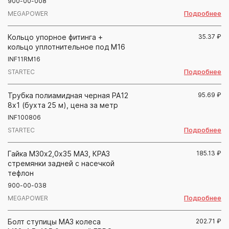
900-00-008
Подробнее
MEGAPOWER
Кольцо упорное фитинга +
35.37
₽
кольцо уплотнительное под М16
INF11RM16
Подробнее
STARTEC
Трубка полиамидная черная PA12
95.69
₽
8х1 (бухта 25 м), цена за метр
INF100806
Подробнее
STARTEC
Гайка М30х2,0х35 МАЗ, КРАЗ
185.13
₽
стремянки задней с насечкой
тефлон
900-00-038
Подробнее
MEGAPOWER
Болт ступицы МАЗ колеса
202.71
₽