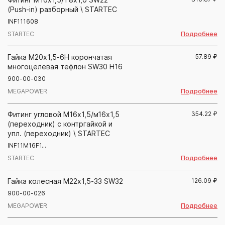
(Push-in) разборный \ STARTEC
INF111608
Подробнее
STARTEC
Гайка М20х1,5-6Н корончатая
57.89
₽
многоцелевая тефлон SW30 H16
900-00-030
Подробнее
MEGAPOWER
Фитинг угловой М16х1,5/м16х1,5
354.22
₽
(переходник) с контргайкой и
упл. (переходник) \ STARTEC
INF11M16F1...
Подробнее
STARTEC
Гайка колесная М22х1,5-33 SW32
126.09
₽
900-00-026
Подробнее
MEGAPOWER