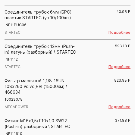
Соединитель трубок 6мм (БРС)
40.98
₽
пластик STARTEC (уп.10/100шт)
INF11PUC06
Подробнее
STARTEC
Соединитель трубок 12мм (Push-
593.18
₽
in) латунь (разборный) \ STARTEC
INF1112
Подробнее
STARTEC
Фильтр масляный 1,1/8-16UN
823.93
₽
108х260 Volvo,RVI (15000км) \
466634
10023078
Подробнее
MEGAPOWER
Фитинг М16х1,5/Т10х1,0 SW22
371.88
₽
(Push-in) разборный \ STARTEC
INF111610