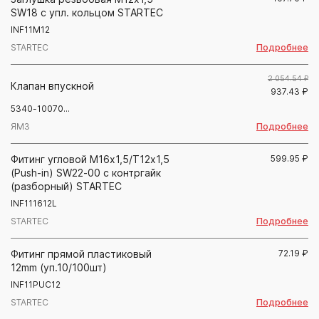
SW18 с упл. кольцом STARTEC
INF11M12
Подробнее
STARTEC
2 054.54 ₽
Клапан впускной
937.43
₽
5340-10070...
Подробнее
ЯМЗ
Фитинг угловой М16х1,5/Т12х1,5
599.95
₽
(Push-in) SW22-00 с контргайк
(разборный) STARTEC
INF111612L
Подробнее
STARTEC
Фитинг прямой пластиковый
72.19
₽
12mm (уп.10/100шт)
INF11PUC12
Подробнее
STARTEC