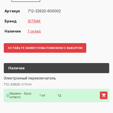
Артикул
712-32620-600002
Бренд
SITRAK
Наличие
1 склад
ОСТАВЬТЕ ЗАЯВКУ И МЫ ПОМОЖЕМ С ВЫБОРОМ
Наличие
712-32620-
SITRAK
Электронный переключатель
712-32620-
SITRAK
Артикул/Бренд
Наименование
Поставщик/Склад
Наличи
Махина - Крас
1 шт.
1д
ноярск