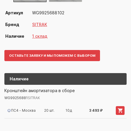
Артикул
WG9925688102
Бренд
SITRAK
Наличие
1 склад
ОСТАВЬТЕ ЗАЯВКУ И МЫ ПОМОЖЕМ С ВЫБОРОМ
Наличие
WG99256881
SITRAK
Кронштейн амортизатора в сборе
WG99256881
SITRAK
Артикул/Бренд
Наименование
Поставщик/Склад
Наличи
ПС4 - Москва
20 шт.
10д
3 493 ₽