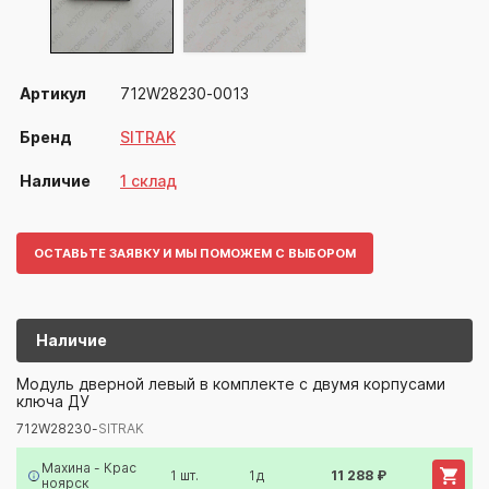
Артикул
712W28230-0013
Бренд
SITRAK
Наличие
1 склад
ОСТАВЬТЕ ЗАЯВКУ И МЫ ПОМОЖЕМ С ВЫБОРОМ
Наличие
712W28230-
SITRAK
Модуль дверной левый в комплекте с двумя корпусами
ключа ДУ
Артикул/Бренд
Наименование
Поставщик/Склад
Наличи
712W28230-
SITRAK
Махина - Крас
1 шт.
1д
11 288 ₽
ноярск