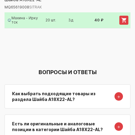
MQ65619008
SITRAK
Артикул/Бренд
Наименование
Поставщик/Склад
Наличи
Махина - Ирку
20 шт.
3д
40 ₽
тск
ВОПРОСЫ И ОТВЕТЫ
Как выбрать подходящие товары из
＋
раздела Шайба A18X22-AL?
Есть ли оригинальные и аналоговые
＋
позиции в категории Шайба A18X22-AL?