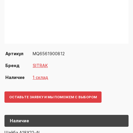
Артикул
MQ6561900812
Бренд
SITRAK
Наличие
1 склад
ОСТАВЬТЕ ЗАЯВКУ И МЫ ПОМОЖЕМ С ВЫБОРОМ
Наличие
MQ65619008
SITRAK
Шайба A18X22-AL