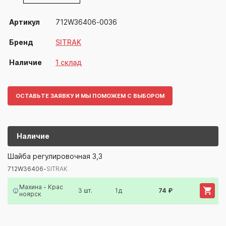
Артикул
712W36406-0036
Бренд
SITRAK
Наличие
1 склад
ОСТАВЬТЕ ЗАЯВКУ И МЫ ПОМОЖЕМ С ВЫБОРОМ
Наличие
712W36406-
SITRAK
Шайба регулировочная 3,3
712W36406-
SITRAK
Артикул/Бренд
Наименование
Поставщик/Склад
Наличи
Махина - Крас
3 шт.
1д
74 ₽
ноярск